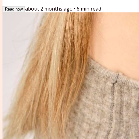
Facilitation de l’Intime de Colette se Confesse. Un récit de 
about 2 months ago
•
6
min read
Read now
apprentissage du cadre, consentement et transmission....