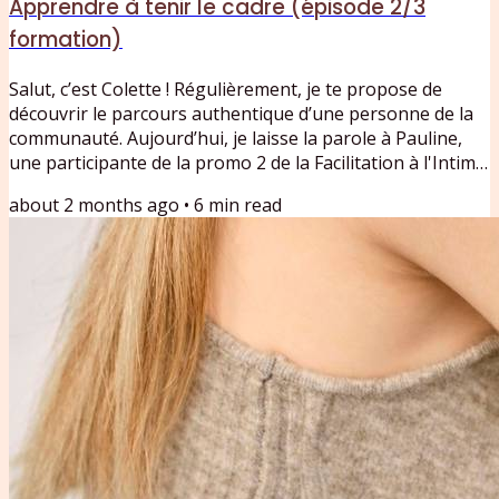
Apprendre à tenir le cadre (épisode 2/3
formation)
Salut, c’est Colette ! Régulièrement, je te propose de
découvrir le parcours authentique d’une personne de la
communauté. Aujourd’hui, je laisse la parole à Pauline,
une participante de la promo 2 de la Facilitation à l'Intime.
Dans cette épisode 2/3, Pauline, journaliste et autrice,
about 2 months ago
•
6
min read
raconte son expérience au sein de la formation
Facilitation de l’Intime de Colette se Confesse. Un récit de
l’intérieur, entre exploration personnelle, apprentissage
du cadre, consentement et transmission....