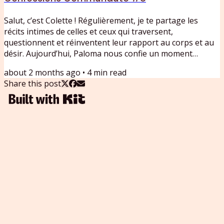
Salut, c’est Colette ! Régulièrement, je te partage les
récits intimes de celles et ceux qui traversent,
questionnent et réinventent leur rapport au corps et au
désir. Aujourd’hui, Paloma nous confie un moment
charnière de sa vie : à 50 ans, après une rupture et les
about 2 months ago
•
4
min read
bouleversements de la ménopause, elle entame une
Share this post
métamorphose profonde.Entre désillusion, prise de
conscience et réappropriation de soi, son témoignage
trace les premières cartes d’un nouveau chemin, plus
libre et plus conscient....