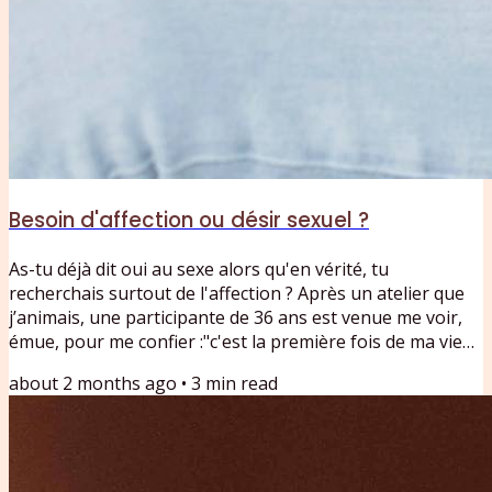
Besoin d'affection ou désir sexuel ?
As-tu déjà dit oui au sexe alors qu'en vérité, tu
recherchais surtout de l'affection ? Après un atelier que
j’animais, une participante de 36 ans est venue me voir,
émue, pour me confier :"c'est la première fois de ma vie
que je ressens le toucher d'un homme qui avait
about 2 months ago
•
3
min read
simplement envie de me faire du bien, et que ça s'arrête
là, sans passage à l'acte."Dans les accompagnements que
je propose, cette confusion entre besoin d'affection et
désir sexuel revient très souvent. Elle révèle quelque...