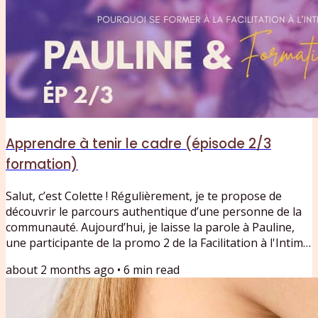
Apprendre à tenir le cadre (épisode 2/3
formation)
Salut, c’est Colette ! Régulièrement, je te propose de
découvrir le parcours authentique d’une personne de la
communauté. Aujourd’hui, je laisse la parole à Pauline,
une participante de la promo 2 de la Facilitation à l'Intime.
Dans cette épisode 2/3, Pauline, journaliste et autrice,
about 2 months ago
•
6
min read
raconte son expérience au sein de la formation
Facilitation de l’Intime de Colette se Confesse. Un récit de
l’intérieur, entre exploration personnelle, apprentissage