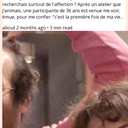
recherchais surtout de l'affection ? Après un atelier que
j’animais, une participante de 36 ans est venue me voir,
émue, pour me confier :"c'est la première fois de ma vie
que je ressens le toucher d'un homme qui avait
about 2 months ago
•
3
min read
simplement envie de me faire du bien, et que ça s'arrête
là, sans passage à l'acte."Dans les accompagnements que
je propose, cette confusion entre besoin d'affection et
désir sexuel revient très souvent. Elle révèle quelque...