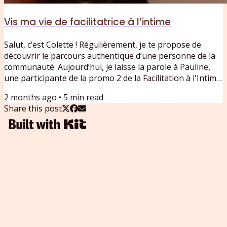
Vis ma vie de facilitatrice à l’intime
Salut, c’est Colette ! Régulièrement, je te propose de
découvrir le parcours authentique d’une personne de la
communauté. Aujourd’hui, je laisse la parole à Pauline,
une participante de la promo 2 de la Facilitation à l'Intime.
Dans cette série en trois épisodes, Pauline, journaliste et
2 months ago
•
5
min read
autrice, raconte son expérience au sein de la formation
Share this post
Facilitation de l’Intime de Colette se Confesse. Un récit de
l’intérieur, entre exploration personnelle, apprentissage
du cadre, consentement et...