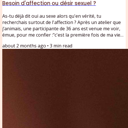
Besoin d'affection ou désir sexuel ?
As-tu déjà dit oui au sexe alors qu'en vérité, tu
recherchais surtout de l'affection ? Après un atelier que
j’animais, une participante de 36 ans est venue me voir,
émue, pour me confier :"c'est la première fois de ma vie
que je ressens le toucher d'un homme qui avait
about 2 months ago
•
3
min read
simplement envie de me faire du bien, et que ça s'arrête
là, sans passage à l'acte."Dans les accompagnements que
je propose, cette confusion entre besoin d'affection et
désir sexuel revient très souvent. Elle révèle quelque...