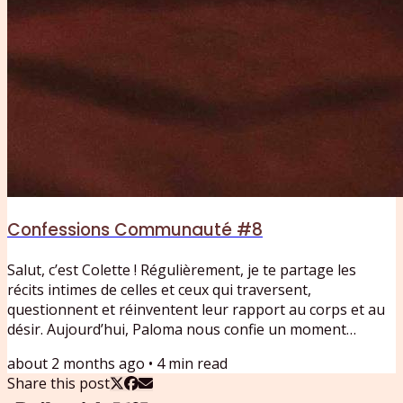
Confessions Communauté #8
Salut, c’est Colette ! Régulièrement, je te partage les
récits intimes de celles et ceux qui traversent,
questionnent et réinventent leur rapport au corps et au
désir. Aujourd’hui, Paloma nous confie un moment
charnière de sa vie : à 50 ans, après une rupture et les
about 2 months ago
•
4
min read
bouleversements de la ménopause, elle entame une
Share this post
métamorphose profonde.Entre désillusion, prise de