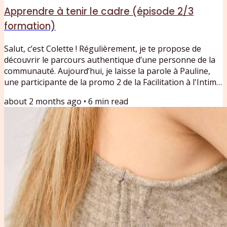
Apprendre à tenir le cadre (épisode 2/3
formation)
Salut, c’est Colette ! Régulièrement, je te propose de
découvrir le parcours authentique d’une personne de la
communauté. Aujourd’hui, je laisse la parole à Pauline,
une participante de la promo 2 de la Facilitation à l'Intime.
Dans cette épisode 2/3, Pauline, journaliste et autrice,
about 2 months ago
•
6
min read
raconte son expérience au sein de la formation
Facilitation de l’Intime de Colette se Confesse. Un récit de
l’intérieur, entre exploration personnelle, apprentissage
du cadre, consentement et transmission....