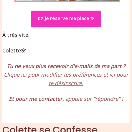
👉 J
e réserve ma place ✨
À très vite,
Colette🌸
Tu ne veux plus recevoir d'e-mails de ma part ?
Clique
i
ci pour modifier tes préférences
et
ici pour
te désinscrire
.
Et pour me contacter,
appuie sur "répondre" !
Colette se Confesse