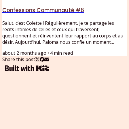
Confessions Communauté #8
Salut, c’est Colette ! Régulièrement, je te partage les
récits intimes de celles et ceux qui traversent,
questionnent et réinventent leur rapport au corps et au
désir. Aujourd’hui, Paloma nous confie un moment
charnière de sa vie : à 50 ans, après une rupture et les
about 2 months ago
•
4
min read
bouleversements de la ménopause, elle entame une
Share this post
métamorphose profonde.Entre désillusion, prise de
conscience et réappropriation de soi, son témoignage
trace les premières cartes d’un nouveau chemin, plus
libre et plus conscient....