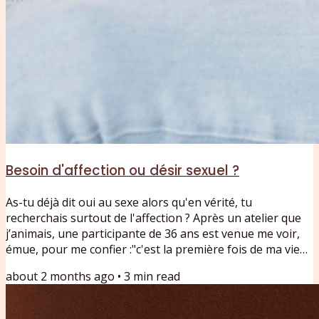
Besoin d'affection ou désir sexuel ?
As-tu déjà dit oui au sexe alors qu'en vérité, tu
recherchais surtout de l'affection ? Après un atelier que
j’animais, une participante de 36 ans est venue me voir,
émue, pour me confier :"c'est la première fois de ma vie
que je ressens le toucher d'un homme qui avait
about 2 months ago
•
3
min read
simplement envie de me faire du bien, et que ça s'arrête
là, sans passage à l'acte."Dans les accompagnements que
je propose, cette confusion entre besoin d'affection et