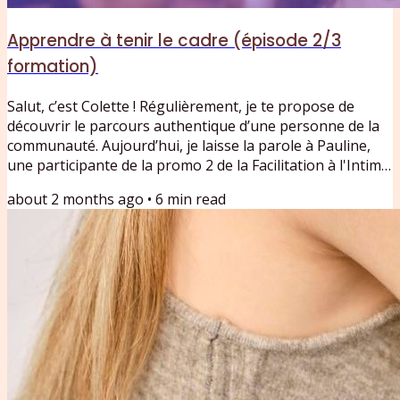
Apprendre à tenir le cadre (épisode 2/3
formation)
Salut, c’est Colette ! Régulièrement, je te propose de
découvrir le parcours authentique d’une personne de la
communauté. Aujourd’hui, je laisse la parole à Pauline,
une participante de la promo 2 de la Facilitation à l'Intime.
Dans cette épisode 2/3, Pauline, journaliste et autrice,
about 2 months ago
•
6
min read
raconte son expérience au sein de la formation
Facilitation de l’Intime de Colette se Confesse. Un récit de
l’intérieur, entre exploration personnelle, apprentissage
du cadre, consentement et transmission....