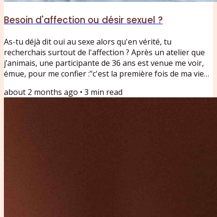
Besoin d'affection ou désir sexuel ?
As-tu déjà dit oui au sexe alors qu'en vérité, tu
recherchais surtout de l'affection ? Après un atelier que
j’animais, une participante de 36 ans est venue me voir,
émue, pour me confier :"c'est la première fois de ma vie
que je ressens le toucher d'un homme qui avait
about 2 months ago
•
3
min read
simplement envie de me faire du bien, et que ça s'arrête
là, sans passage à l'acte."Dans les accompagnements que
je propose, cette confusion entre besoin d'affection et
désir sexuel revient très souvent. Elle révèle quelque...