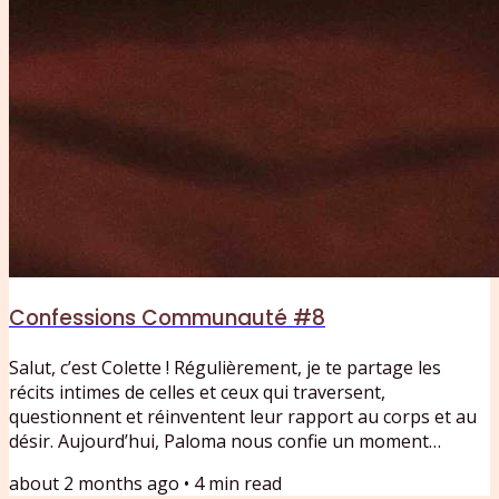
Confessions Communauté #8
Salut, c’est Colette ! Régulièrement, je te partage les
récits intimes de celles et ceux qui traversent,
questionnent et réinventent leur rapport au corps et au
désir. Aujourd’hui, Paloma nous confie un moment
charnière de sa vie : à 50 ans, après une rupture et les
about 2 months ago
•
4
min read
bouleversements de la ménopause, elle entame une